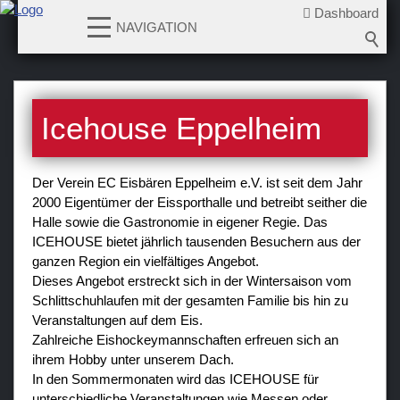
Dashboard
NAVIGATION
News
Icehouse Eppelheim
Teams
Verein
Der Verein EC Eisbären Eppelheim e.V. ist seit dem Jahr
Icehouse
2000 Eigentümer der Eissporthalle und betreibt seither die
Halle sowie die Gastronomie in eigener Regie. Das
Geschichte
ICEHOUSE bietet jährlich tausenden Besuchern aus der
Mitgliedsantrag
ganzen Region ein vielfältiges Angebot.
Dieses Angebot erstreckt sich in der Wintersaison vom
Vereinssatzung
Schlittschuhlaufen mit der gesamten Familie bis hin zu
Beitragsordnung
Veranstaltungen auf dem Eis.
Hygienekonzept
Zahlreiche Eishockeymannschaften erfreuen sich an
ihrem Hobby unter unserem Dach.
Sponsoren / Partner
In den Sommermonaten wird das ICEHOUSE für
unterschiedliche Veranstaltungen wie Messen oder