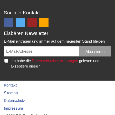
Social + Kontakt
Eisbären Newsletter
Folge
Folge
EC
Falls
uns
uns
Eisbären
Du
E-Mail eintragen und immer auf dem neuesten Stand bleiben
auf
auf
Eppelheim
unsere
Facebook
Twitter
News,
Abonnieren
Rudolf-
und
und
Spielberichte,
Diesel-
Ich habe die
Datenschutzbestimmungen
gelesen und
erhalte
erhalte
etc.
Str.
akzeptiere diese *
die
die
als
20
neuesten
neuesten
RSS
69214
Infos.
Infos.
abonnieren
Eppelheim
möchtest...
Kontakt
Telefon:
Sitemap
06221
Datenschutz
–
Impressum
76
83