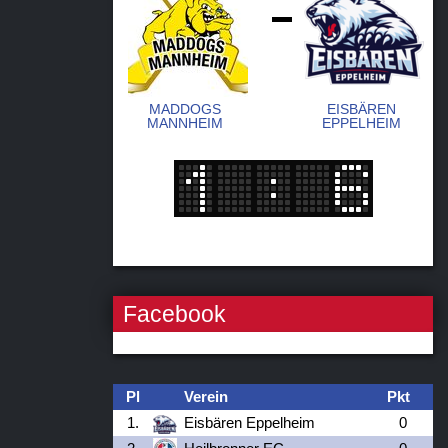
-
MADDOGS
EISBÄREN
MANNHEIM
EPPELHEIM
Facebook
Pl
Verein
Pkt
1.
Eisbären Eppelheim
0