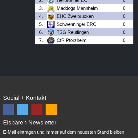
2.
Heilbronner EC
0
3.
Maddogs Mannheim
0
4.
EHC Zweibrücken
0
5.
Schwenninger ERC
0
6.
TSG Reutlingen
0
7.
CfR Pforzheim
0
Social + Kontakt
Eisbären Newsletter
Folge
Folge
EC
Falls
uns
uns
Eisbären
Du
E-Mail eintragen und immer auf dem neuesten Stand bleiben
auf
auf
Eppelheim
unsere