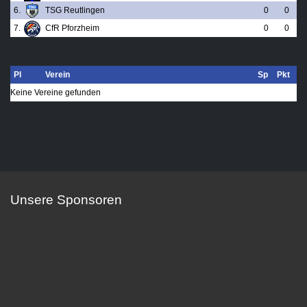
6.
TSG Reutlingen
0
0
7.
CfR Pforzheim
0
0
Pl
Verein
Sp
Pkt
Keine Vereine gefunden
Unsere Sponsoren