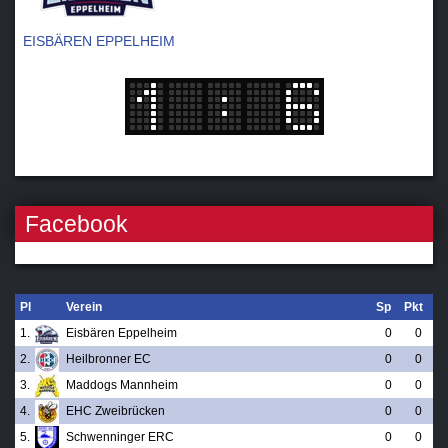
EISBÄREN EPPELHEIM
Facebook
Pl
Verein
Sp
Pkt
1.
Eisbären Eppelheim
0
0
2.
Heilbronner EC
0
0
3.
Maddogs Mannheim
0
0
4.
EHC Zweibrücken
0
0
5.
Schwenninger ERC
0
0