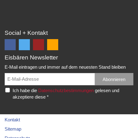
Social + Kontakt
Eisbären Newsletter
Folge
Folge
EC
Falls
uns
uns
Eisbären
Du
E-Mail eintragen und immer auf dem neuesten Stand bleiben
auf
auf
Eppelheim
unsere
Facebook
Twitter
News,
Abonnieren
Rudolf-
und
und
Spielberichte,
Diesel-
Ich habe die
Datenschutzbestimmungen
gelesen und
erhalte
erhalte
etc.
Str.
akzeptiere diese *
die
die
als
20
neuesten
neuesten
RSS
69214
Infos.
Infos.
abonnieren
Eppelheim
möchtest...
Kontakt
Telefon:
Sitemap
06221