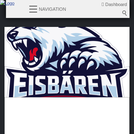
Dashboard
NAVIGATION
News
Teams
Verein
Sponsoren / Partner
Fanzone