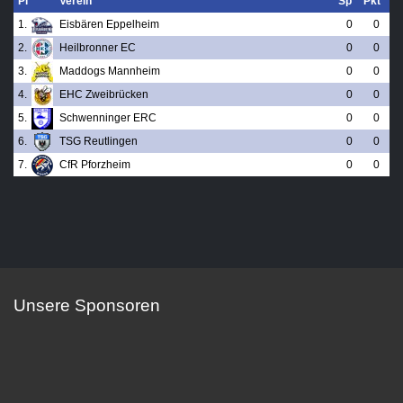
Pl
Verein
Sp
Pkt
1.
Eisbären Eppelheim
0
0
2.
Heilbronner EC
0
0
3.
Maddogs Mannheim
0
0
4.
EHC Zweibrücken
0
0
5.
Schwenninger ERC
0
0
6.
TSG Reutlingen
0
0
7.
CfR Pforzheim
0
0
Unsere Sponsoren