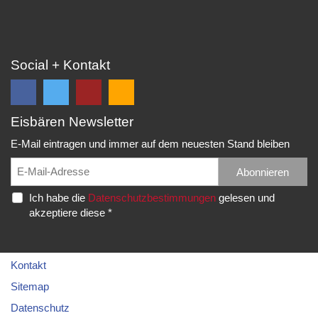
Social + Kontakt
Eisbären Newsletter
Folge
Folge
EC
Falls
uns
uns
Eisbären
Du
E-Mail eintragen und immer auf dem neuesten Stand bleiben
auf
auf
Eppelheim
unsere
Facebook
Twitter
News,
Abonnieren
Rudolf-
und
und
Spielberichte,
Diesel-
Ich habe die
Datenschutzbestimmungen
gelesen und
erhalte
erhalte
etc.
Str.
akzeptiere diese *
die
die
als
20
neuesten
neuesten
RSS
69214
Infos.
Infos.
abonnieren
Eppelheim
möchtest...
Kontakt
Telefon:
Sitemap
06221
Datenschutz
–