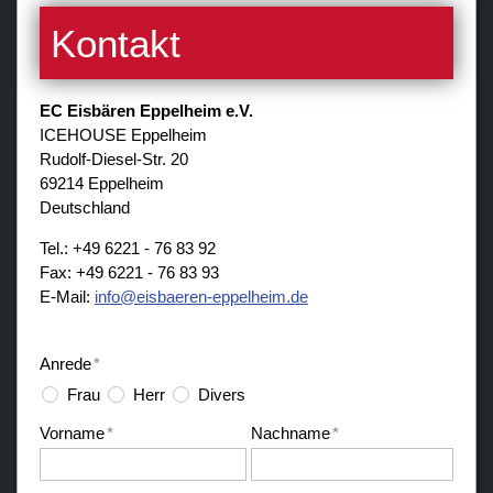
Kontakt
EC Eisbären Eppelheim e.V.
ICEHOUSE Eppelheim
Rudolf-Diesel-Str. 20
69214 Eppelheim
Deutschland
Tel.: +49 6221 - 76 83 92
Fax: +49 6221 - 76 83 93
E-Mail:
nf
sb
r
n-
pp
lh
m
d
Anrede
*
Frau
Herr
Divers
Vorname
*
Nachname
*