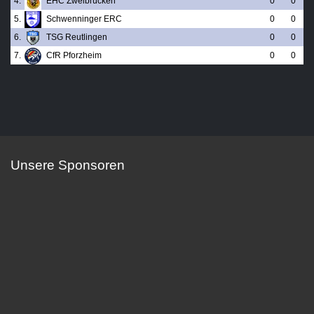
4.
EHC Zweibrücken
0
0
5.
Schwenninger ERC
0
0
6.
TSG Reutlingen
0
0
7.
CfR Pforzheim
0
0
Unsere Sponsoren