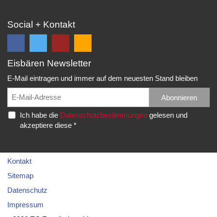
Social + Kontakt
Eisbären Newsletter
Folge
Folge
EC
Falls
uns
uns
Eisbären
Du
E-Mail eintragen und immer auf dem neuesten Stand bleiben
auf
auf
Eppelheim
unsere
Facebook
Twitter
News,
Abonnieren
Rudolf-
und
und
Spielberichte,
Diesel-
Ich habe die
Datenschutzbestimmungen
gelesen und
erhalte
erhalte
etc.
Str.
akzeptiere diese *
die
die
als
20
neuesten
neuesten
RSS
69214
Infos.
Infos.
abonnieren
Eppelheim
möchtest...
Kontakt
Telefon:
Sitemap
06221
Datenschutz
–
Impressum
76
83