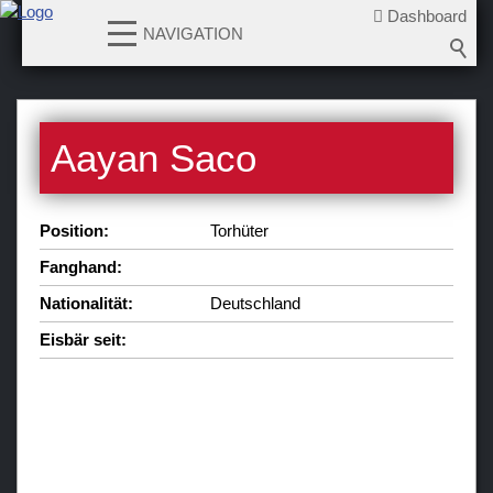
Dashboard
NAVIGATION
News
Aayan Saco
Teams
Verein
Position:
Torhüter
Sponsoren / Partner
Fanghand:
Fanzone
Nationalität:
Deutschland
Eisbär seit: