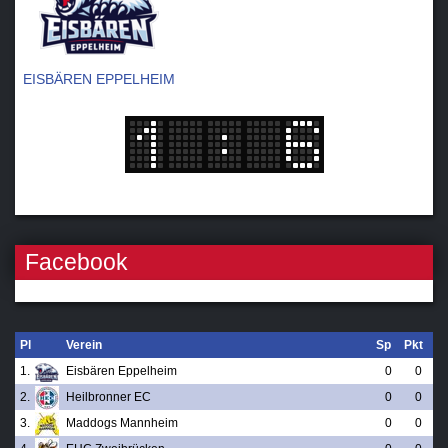
EISBÄREN EPPELHEIM
Facebook
Pl
Verein
Sp
Pkt
1.
Eisbären Eppelheim
0
0
2.
Heilbronner EC
0
0
3.
Maddogs Mannheim
0
0