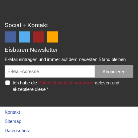
Social + Kontakt
Eisbären Newsletter
Folge
Folge
EC
Falls
uns
uns
Eisbären
Du
E-Mail eintragen und immer auf dem neuesten Stand bleiben
auf
auf
Eppelheim
unsere
Facebook
Twitter
News,
Abonnieren
Rudolf-
und
und
Spielberichte,
Diesel-
Ich habe die
Datenschutzbestimmungen
gelesen und
erhalte
erhalte
etc.
Str.
akzeptiere diese *
die
die
als
20
neuesten
neuesten
RSS
69214
Infos.
Infos.
abonnieren
Eppelheim
möchtest...
Kontakt
Telefon:
Sitemap
06221
Datenschutz
–