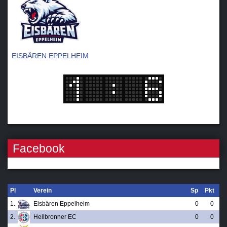
EISBÄREN EPPELHEIM
Facebook
Pl
Verein
Sp
Pkt
1.
Eisbären Eppelheim
0
0
2.
Heilbronner EC
0
0