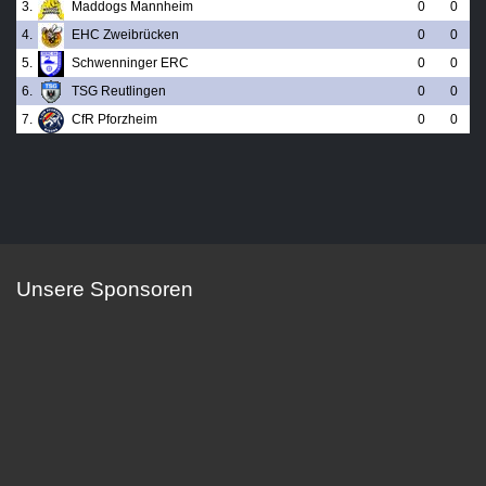
3.
Maddogs Mannheim
0
0
4.
EHC Zweibrücken
0
0
5.
Schwenninger ERC
0
0
6.
TSG Reutlingen
0
0
7.
CfR Pforzheim
0
0
Unsere Sponsoren