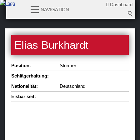
Dashboard
NAVIGATION
News
Elias Burkhardt
Teams
Verein
Position:
Stürmer
Sponsoren / Partner
Schlägerhaltung:
Fanzone
Nationalität:
Deutschland
Eisbär seit: