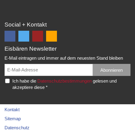
Social + Kontakt
Eisbären Newsletter
Folge
Folge
EC
Falls
uns
uns
Eisbären
Du
E-Mail eintragen und immer auf dem neuesten Stand bleiben
auf
auf
Eppelheim
unsere
Facebook
Twitter
News,
Abonnieren
Rudolf-
und
und
Spielberichte,
Diesel-
Ich habe die
Datenschutzbestimmungen
gelesen und
erhalte
erhalte
etc.
Str.
akzeptiere diese *
die
die
als
20
neuesten
neuesten
RSS
69214
Infos.
Infos.
abonnieren
Eppelheim
möchtest...
Kontakt
Telefon:
Sitemap
06221
Datenschutz
–