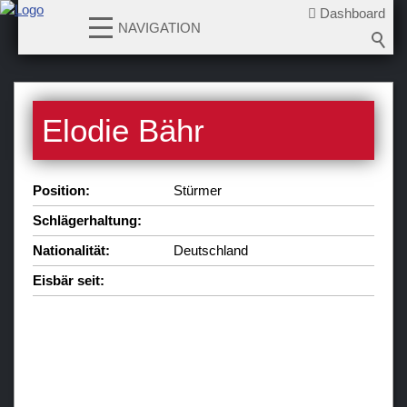
Dashboard
NAVIGATION
News
Elodie Bähr
Teams
Verein
Position:
Stürmer
Sponsoren / Partner
Schlägerhaltung:
Fanzone
Nationalität:
Deutschland
Eisbär seit: