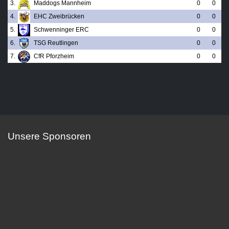
3.
Maddogs Mannheim
0
0
4.
EHC Zweibrücken
0
0
5.
Schwenninger ERC
0
0
6.
TSG Reutlingen
0
0
7.
CfR Pforzheim
0
0
Unsere Sponsoren