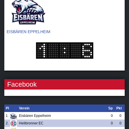
EISBÄREN EPPELHEIM
Facebook
Pl
Verein
Sp
Pkt
1.
Eisbären Eppelheim
0
0
2.
Heilbronner EC
0
0