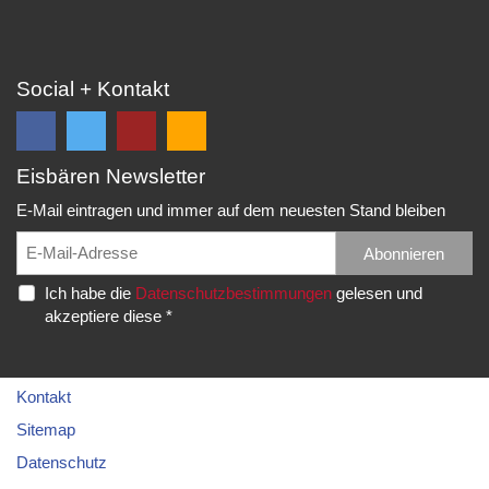
Social + Kontakt
Eisbären Newsletter
Folge
Folge
EC
Falls
uns
uns
Eisbären
Du
E-Mail eintragen und immer auf dem neuesten Stand bleiben
auf
auf
Eppelheim
unsere
Facebook
Twitter
News,
Abonnieren
Rudolf-
und
und
Spielberichte,
Diesel-
Ich habe die
Datenschutzbestimmungen
gelesen und
erhalte
erhalte
etc.
Str.
akzeptiere diese *
die
die
als
20
neuesten
neuesten
RSS
69214
Infos.
Infos.
abonnieren
Eppelheim
möchtest...
Kontakt
Telefon:
Sitemap
06221
Datenschutz
–