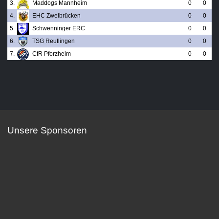
3.
Maddogs Mannheim
0
0
4.
EHC Zweibrücken
0
0
5.
Schwenninger ERC
0
0
6.
TSG Reutlingen
0
0
7.
CfR Pforzheim
0
0
Unsere Sponsoren