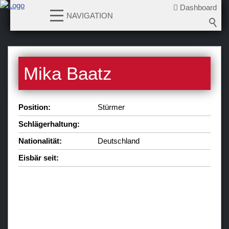
Dashboard
NAVIGATION
News
Mika Baatz
Teams
Verein
Position:
Stürmer
Sponsoren / Partner
Schlägerhaltung:
Fanzone
Nationalität:
Deutschland
Eisbär seit: