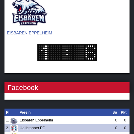
EISBÄREN EPPELHEIM
Facebook
Pl
Verein
Sp
Pkt
1.
Eisbären Eppelheim
0
0
2.
Heilbronner EC
0
0