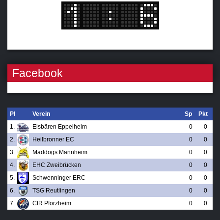
Facebook
Pl
Verein
Sp
Pkt
1.
Eisbären Eppelheim
0
0
2.
Heilbronner EC
0
0
3.
Maddogs Mannheim
0
0
4.
EHC Zweibrücken
0
0
5.
Schwenninger ERC
0
0
6.
TSG Reutlingen
0
0
7.
CfR Pforzheim
0
0