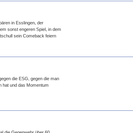
bären in Esslingen, der
em sonst engeren Spiel, in dem
tschull sein Comeback feiern
 gegen die ESG, gegen die man
fen hat und das Momentum
al die Gegenwehr über 60