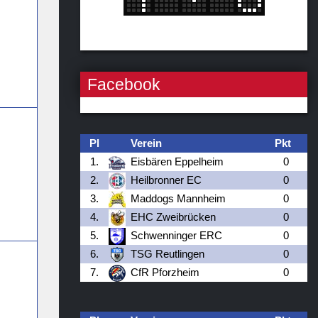
Facebook
Pl
Verein
Pkt
1.
Eisbären Eppelheim
0
2.
Heilbronner EC
0
3.
Maddogs Mannheim
0
4.
EHC Zweibrücken
0
5.
Schwenninger ERC
0
6.
TSG Reutlingen
0
7.
CfR Pforzheim
0