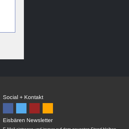
Social + Kontakt
Eisbären Newsletter
Folge
Folge
EC
Falls
uns
uns
Eisbären
Du