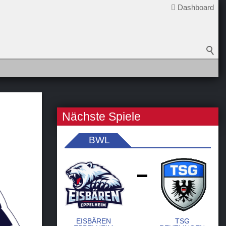
Dashboard
Nächste Spiele
BWL
-
EISBÄREN
TSG